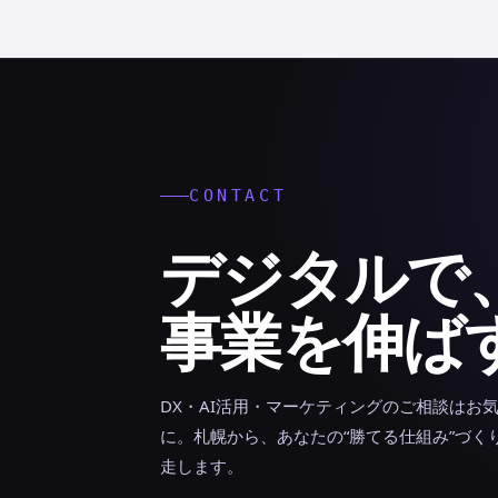
ペ
ー
ジ
送
り
CONTACT
デジタルで
事業を伸ば
DX・AI活用・マーケティングのご相談はお
に。札幌から、あなたの“勝てる仕組み”づく
走します。