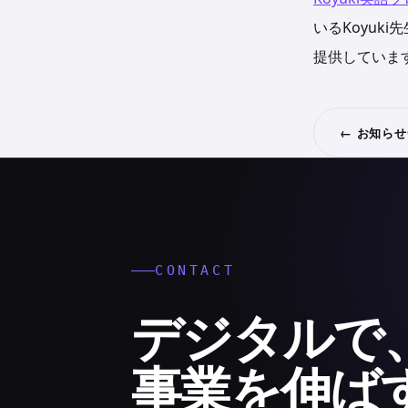
いるKoyuk
提供していま
← お知ら
CONTACT
デジタルで
事業を伸ば