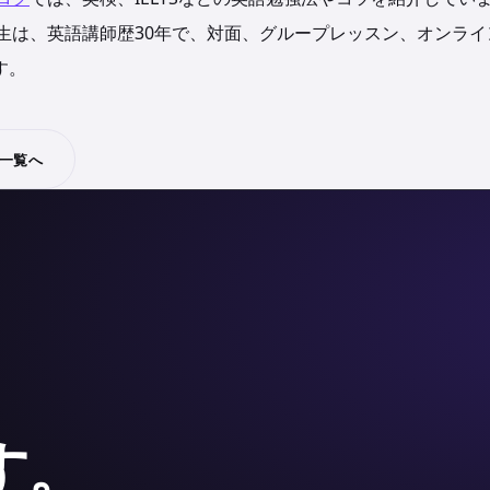
i先生は、英語講師歴30年で、対面、グループレッスン、オンラ
す。
せ一覧へ
、
す。