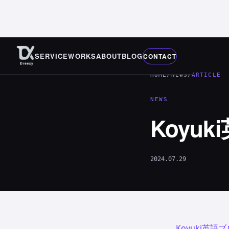
SERVICE
WORKS
ABOUT
BLOG
CONTACT
HOME
/
NEWS
/
ARTICLE
NEWS
Koyu
2024.07.29
Koyuki英語