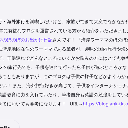
行・海外旅行を満喫したいけど、家族ができて大変でなかなか
常に有益なブログを運営されている方から紹介をいただきまし
マの
ほのぼのお出かけ日記
さんです！
「
湾岸ワーママの
ほのぼ
に湾岸地区在住のワーママである筆者が、趣味の国内旅行や海
で、子供連れでどんなところにいくかお悩みの方にはとても参
メの旅行先でも、子供を連れて行ったら子供が遊ぶところがな
ることもありますが、このブログは子供の様子などがよくわか
さい！
また、海外旅行好きが高じて、子供をインターナショナ
英語教育に力を入れていたり、筆者自身も英語の勉強をしてい
育てにおいても参考になります！
URL→
https://blog.ank-tks
せ一覧へ