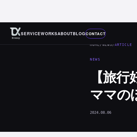
SERVICE
WORKS
ABOUT
BLOG
CONTACT
HOME
/
NEWS
/
ARTICLE
NEWS
【旅行
ママの
2024.08.06