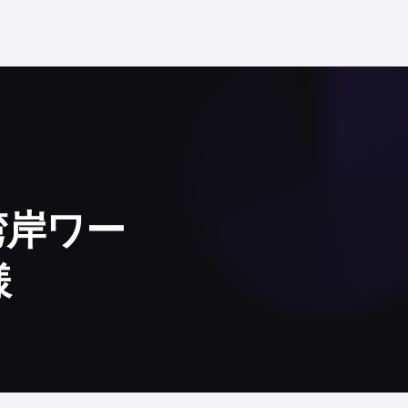
湾岸ワー
様