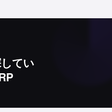
探してい
RP