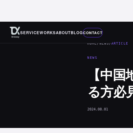
SERVICE
WORKS
ABOUT
BLOG
CONTACT
HOME
/
NEWS
/
ARTICLE
NEWS
【中国
る方必見
2024.08.01