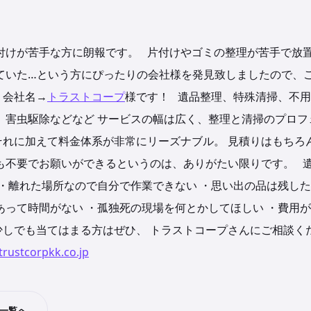
付けが苦手な方に朗報です。 片付けやゴミの整理が苦手で放
ていた…という方にぴったりの会社様を発見致しましたので、
 会社名→
トラストコープ
様です！ 遺品整理、特殊清掃、不
、害虫駆除などなど サービスの幅は広く、整理と清掃のプロフ
それに加えて料金体系が非常にリーズナブル。 見積りはもちろ
も不要でお願いができるというのは、ありがたい限りです。 
 ・離れた場所なので自分で作業できない ・思い出の品は残した
あって時間がない ・孤独死の現場を何とかしてほしい ・費用
少しでも当てはまる方はぜひ、 トラストコープさんにご相談
/trustcorpkk.co.jp
せ一覧へ