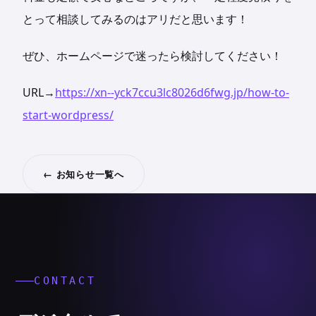
とって相談してみるのはアリだと思います！
ぜひ、ホームページで迷ったら検討してください！
URL→
https://xn--yck7ccu3lc8026d6fwg.jp/how-to-
start-wordpress/
← お知らせ一覧へ
CONTACT