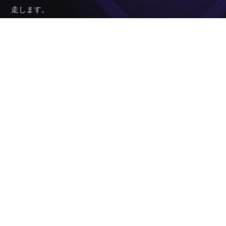
走します。
お問い合わせ →
株式会社DREEXYは、DX・AI活用・マーケティングで、企業の“勝て
る仕組み”をつくるデジタルパートナーです。
SOLUTIONS
CORPORATE
DX（業務効率化・自動化）
SERVICE