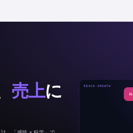
、
売上
に
REACH GROWTH
IG
集計。「感性 × 科学」で、