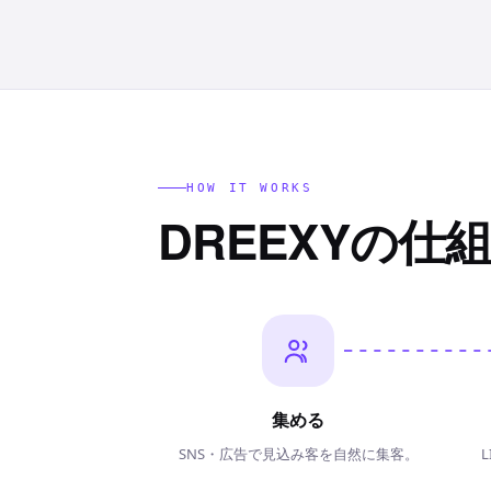
HOW IT WORKS
DREEXYの仕
集める
SNS・広告で見込み客を自然に集客。