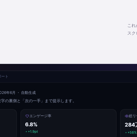
これ
スク