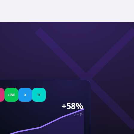
LINE
X
TT
+58%
リーチ