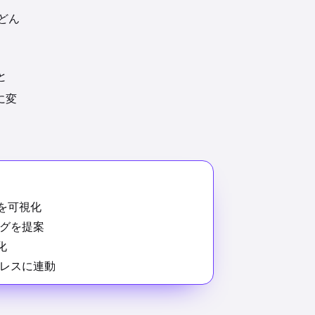
どん
と
に変
を可視化
グを提案
化
レスに連動