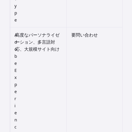
y
p
e
A
高度なパーソナライゼ
要問い合わせ
d
ーション、多言語対
o
応、大規模サイト向け
b
e
E
x
p
e
r
i
e
n
c