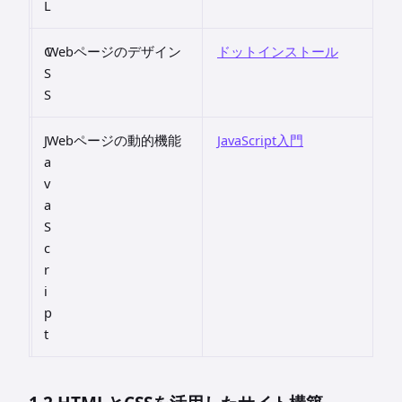
L
C
Webページのデザイン
ドットインストール
S
S
J
Webページの動的機能
JavaScript入門
a
v
a
S
c
r
i
p
t