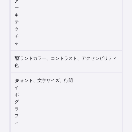
ア
ー
キ
テ
ク
チ
ャ
配
ブランドカラー、コントラスト、アクセシビリティ
色
タ
フォント、文字サイズ、行間
イ
ポ
グ
ラ
フ
ィ