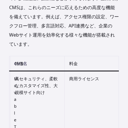
CMSは、これらのニーズに応えるための高度な機能
を備えています。例えば、アクセス権限の設定、ワー
クフロー管理、多言語対応、API連携など、企業の
Webサイト運用を効率化する様々な機能が搭載され
ています。
CMS名
特徴
料金
M
高セキュリティ、柔軟
商用ライセンス
o
なカスタマイズ性、大
v
規模サイト向け
a
b
l
e
T