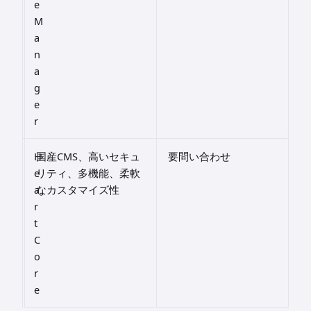
e
M
a
n
a
g
e
r
H
国産CMS、高いセキュ
要問い合わせ
e
リティ、多機能、柔軟
a
なカスタマイズ性
r
t
C
o
r
e